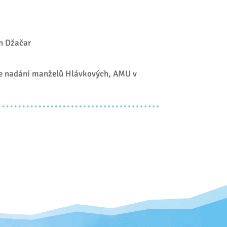
n Džačar
ce nadání manželů Hlávkových, AMU v