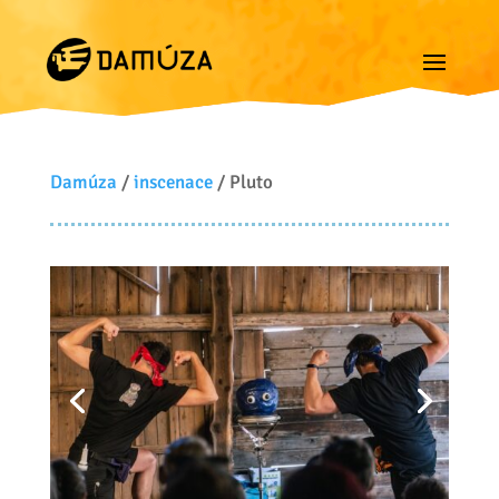
Damúza
/
inscenace
/ Pluto