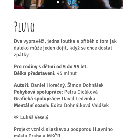
Pluto
Dva vypravěči, jedna loutka a příběh o tom jak
daleko může jeden dojít, když se chce dostat
zpátky.
Pro rodiny s dětmi od 5 do 95 let.
Délka představení:
45 minut
Autoři:
Daniel Horečný, Šimon Dohnálek
Pohybová spolupráce:
Petra Cicáková
Grafická spolupráce:
David Ledvinka
Mentální coach:
Edita Dohnálková Valášek
📸 Lukáš Veselý
Projekt vznikl s laskavou podporou Hlavního
města Praha a MKČR.