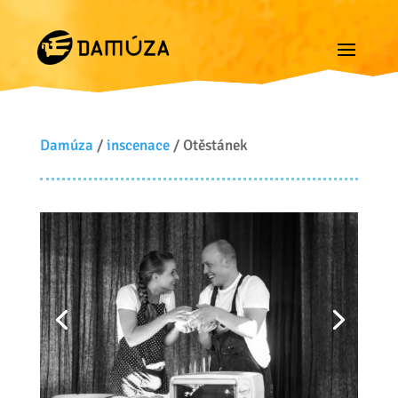
Damúza
/
inscenace
/ Otěstánek