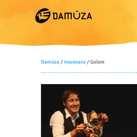
Damúza
/
inscenace
/ Golem