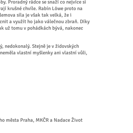
y. Proradný rádce se snaží co nejvíce si
vají krušné chvíle. Rabín Löwe proto na
mova síla je však tak velká, že i
nit a využít ho jako válečnou zbraň. Díky
 jak už tomu v pohádkách bývá, nakonec
, nedokonalý. Stejně je v židovských
neměla vlastní myšlenky ani vlastní vůli,
ního města Praha, MKČR a Nadace Život