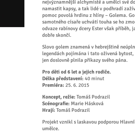
nejvýznamnější alchymisté a umělci své dob
namastit kapsy, a tak lidé v podhradí zaží
pomoc povolá hrdinu z hlíny – Golema. Gole
samotného císaře uchvátí touha se ho zmoc
odvaze rabínovy dcery Ester však příběh,
dobře skončí.
Slovo golem znamená v hebrejštině neúplný
legendách pojímána i tato oživená bytost, 
jen doslovně plnila příkazy svého pána.
Pro děti od 6 let a jejich rodiče.
Délka představení:
40 minut
Premiéra:
25. 6. 2015
Koncept, režie:
Tomáš Podrazil
Scénografie:
Marie Hásková
Hrají:
Tomáš Podrazil
Projekt vznikl s laskavou podporou Hlav
umělce.